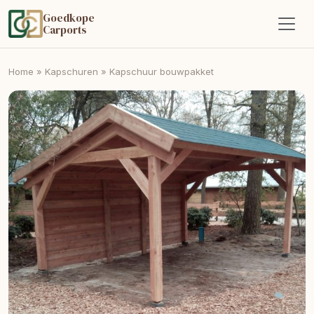
Goedkope
Carports
Home
»
Kapschuren
»
Kapschuur bouwpakket