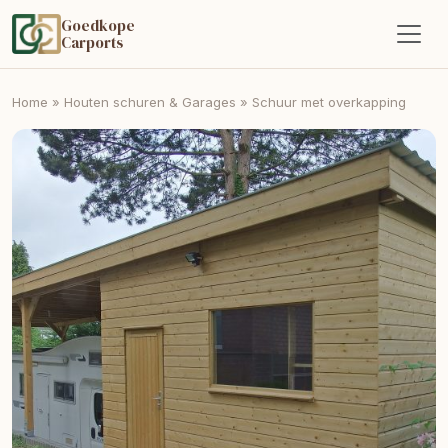
Goedkope
Carports
Home
»
Houten schuren & Garages
»
Schuur met overkapping